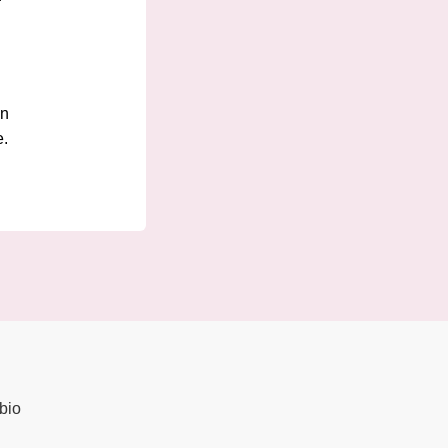
en
e.
bio